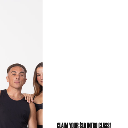
 ducimus qui blanditiis praesentium voluptatum deleniti 
similique sunt in culpa qui officia deserunt mollitia ani
ro tempore, cum soluta nobis est eligendi optio cumque n
nis dolor repellendus. Temporibus autem quibusdam et au
tiae non recusandae. Itaque earum rerum hic tenetur a s
 asperiores repellat.
CLAIM YOUR $10 INTRO CLASS!