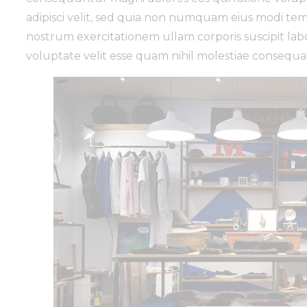
adipisci velit, sed quia non numquam eius modi t
nostrum exercitationem ullam corporis suscipit lab
voluptate velit esse quam nihil molestiae consequa