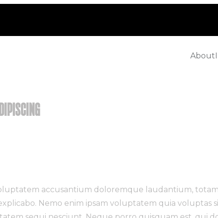
About
DIPISCING
it voluptatem accusantium doloremque laudantium, totam
nt explicabo. Nemo enim ipsam voluptatem quia voluptas si
atem sequi nesciunt. Neque porro quisquam est, qui do