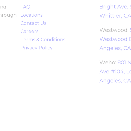
Bright Ave, 
ong
FAQ
through
Locations
Whittier, C
Contact Us
Westwood
:
Careers
Westwood B
Terms & Conditions
Privacy Policy
Angeles, C
W
eho:
801 N
Ave #104, L
Angeles, C