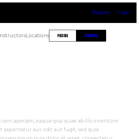
Register
Login
Instructors
Locations
PRICING
SCHEDULE
 rem aperiam, eaque ipsa quae ab illo inventore
t aspernatur aut odit aut fugit, sed quia
lorem ipsum quia dolor sit amet, consectetur,