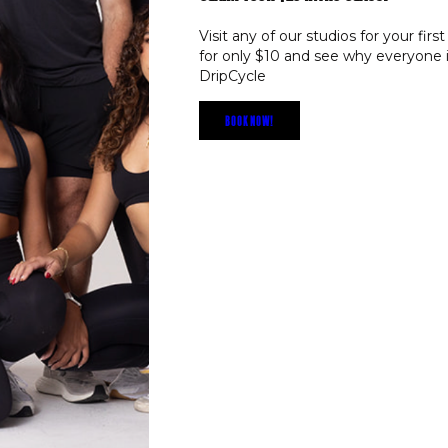
Visit any of our studios for your first
fields are marked
*
for only $10 and see why everyone i
DripCycle
BOOK NOW!