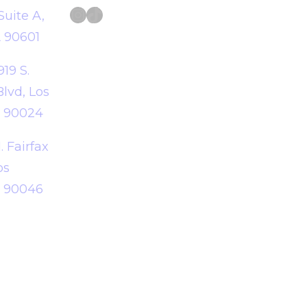
Instagram
TikTok
Suite A,
A 90601
919 S.
lvd, Los
A 90024
. Fairfax
os
A 90046