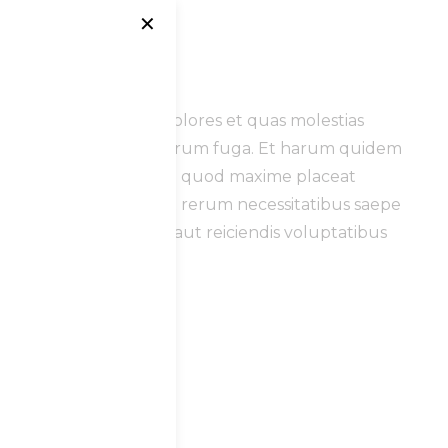
✕
atque corrupti quos dolores et quas molestias
mi, id est laborum et dolorum fuga. Et harum quidem
ihil impedit quo minus id quod maxime placeat
t officiis debitis aut rerum necessitatibus saepe
apiente delectus, ut aut reiciendis voluptatibus