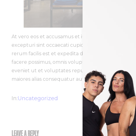
At vero eos et accusamus et iusto odio dignissimos
excepturi sint occaecati cupiditate non provident, 
rerum facilis est et expedita distinctio. Nam libe
facere possimus, omnis voluptas assumenda est, om
eveniet ut et voluptates repudiandae sint et moles
maiores alias consequatur aut perferendis doloribus
In:
Uncategorized
LEAVE A REPLY